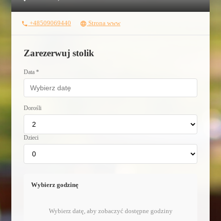
+48509069440
Strona www
phone
language
Zarezerwuj stolik
Data *
Dorośli
Dzieci
Wybierz godzinę
Wybierz datę, aby zobaczyć dostępne godziny