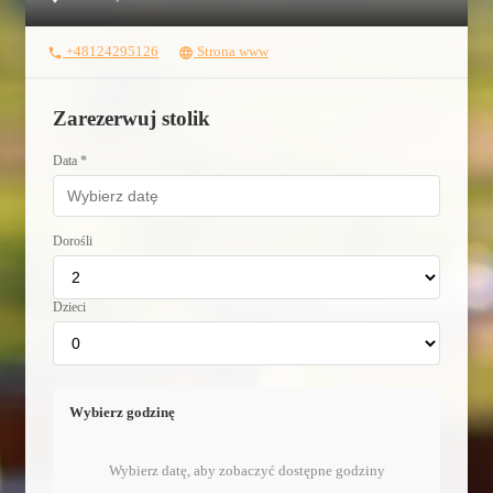
+48124295126
Strona www
phone
language
Zarezerwuj stolik
Data *
Dorośli
Dzieci
Wybierz godzinę
Wybierz datę, aby zobaczyć dostępne godziny