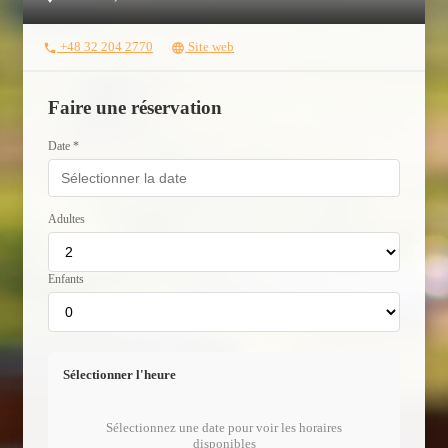
+48 32 204 2770
Site web
phone
language
Faire une réservation
Date *
Adultes
Enfants
Sélectionner l'heure
Sélectionnez une date pour voir les horaires
disponibles